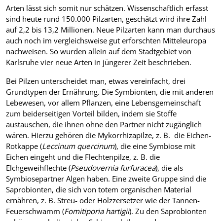
Arten lässt sich somit nur schätzen. Wissenschaftlich erfasst
sind heute rund 150.000 Pilzarten, geschätzt wird ihre Zahl
auf 2,2 bis 13,2 Millionen. Neue Pilzarten kann man durchaus
auch noch im vergleichsweise gut erforschten Mitteleuropa
nachweisen. So wurden allein auf dem Stadtgebiet von
Karlsruhe vier neue Arten in jüngerer Zeit beschrieben.
Bei Pilzen unterscheidet man, etwas vereinfacht, drei
Grundtypen der Ernährung. Die Symbionten, die mit anderen
Lebewesen, vor allem Pflanzen, eine Lebensgemeinschaft
zum beiderseitigen Vorteil bilden, indem sie Stoffe
austauschen, die ihnen ohne den Partner nicht zugänglich
wären. Hierzu gehören die Mykorrhizapilze, z. B. die Eichen-
Rotkappe (
Leccinum quercinum
), die eine Symbiose mit
Eichen eingeht und die Flechtenpilze, z. B. die
Elchgeweihflechte (
Pseudovernia furfuracea
), die als
Symbiosepartner Algen haben. Eine zweite Gruppe sind die
Saprobionten, die sich von totem organischen Material
ernähren, z. B. Streu- oder Holzzersetzer wie der Tannen-
Feuerschwamm (
Fomitiporia hartigii
). Zu den Saprobionten