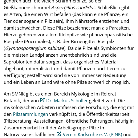
gehören auch die vielen Schimmelpilze, so der
Gießkannenschimmel
Aspergillus candidus
. Schließlich gibt
es Arten, die einen Wirt befallen (das kann eine Pflanze, ein
Tier oder sogar ein Pilz sein), ihm Nährstoffe entziehen und
damit schwächen. Diese Pilze bezeichnet man als Parasiten.
Hierzu gehören vor allem Kleinpilze wie pflanzenparasitische
Rostpilze (Pucciniales), z. B. der Birnengitter-Rostpilz
(
Gymnosporangium sabinae
). Da die Pilze als Symbionten für
die meisten Landpflanzen unentbehrlich sind und die
Saprobionten dafür sorgen, dass organisches Material
abgebaut, mineralisiert und damit Pflanzen und Tieren zur
Verfügung gestellt wird sind sie von immenser Bedeutung
und ein Leben an Land wäre ohne Pilze schwerlich möglich.
Am SMNK gibt es einen Bereich Mykologie im Referat
Botanik, der von
Dr. Markus Scholler
geleitet wird. Die
mykologischen Arbeiten umfassen die Forschung, die eng mit
den
Pilzsammlungen
verknüpft ist, die Öffentlichkeitsarbeit
(Pilzberatung, Ausstellungen, öffentliche Führungen, häufig in
Zusammenarbeit mit der Arbeitsgruppe Pilze im
Naturwissenschaftlichen
Verein Karlsruhe e. V. (PiNK)
und