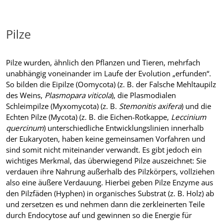
Pilze
Pilze wurden, ähnlich den Pflanzen und Tieren, mehrfach
unabhängig voneinander im Laufe der Evolution „erfunden“.
So bilden die Eipilze (Oomycota) (z. B. der Falsche Mehltaupilz
des Weins,
Plasmopara viticola
), die Plasmodialen
Schleimpilze (Myxomycota) (z. B.
Stemonitis axifera
) und die
Echten Pilze (Mycota) (z. B. die Eichen-Rotkappe,
Leccinium
quercinum
) unterschiedliche Entwicklungslinien innerhalb
der Eukaryoten, haben keine gemeinsamen Vorfahren und
sind somit nicht miteinander verwandt. Es gibt jedoch ein
wichtiges Merkmal, das überwiegend Pilze auszeichnet: Sie
verdauen ihre Nahrung außerhalb des Pilzkörpers, vollziehen
also eine äußere Verdauung. Hierbei geben Pilze Enzyme aus
den Pilzfäden (Hyphen) in organisches Substrat (z. B. Holz) ab
und zersetzen es und nehmen dann die zerkleinerten Teile
durch Endocytose auf und gewinnen so die Energie für